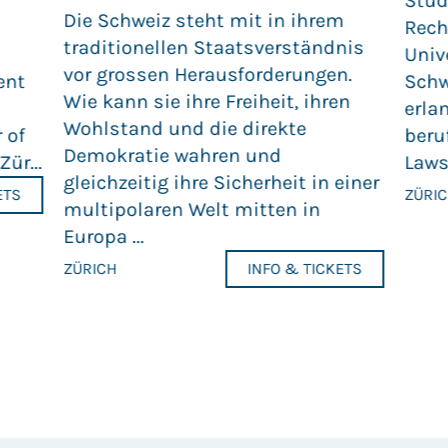
Stud
Die Schweiz steht mit in ihrem
Rech
traditionellen Staatsverständnis
Univ
vor grossen Herausforderungen.
ent
Schw
Wie kann sie ihre Freiheit, ihren
erla
Wohlstand und die direkte
 of
beru
Demokratie wahren und
ür...
Laws 
gleichzeitig ihre Sicherheit in einer
ETS
ZÜRI
multipolaren Welt mitten in
Europa ...
ZÜRICH
INFO & TICKETS