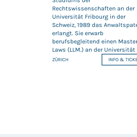
Studiums der
mit in ihrem
Rechtswissenschaften an der
atsverständnis
Universität Fribourg in der
sforderungen.
Schweiz, 1989 das Anwaltspat
reiheit, ihren
erlangt. Sie erwarb
 direkte
berufsbegleitend einen Master
n und
Laws (LLM.) an der Universität Z
cherheit in einer
ZÜRICH
INFO & TICK
mitten in
INFO & TICKETS