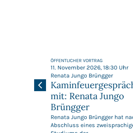
G
ÖFFENTLICHER VORTRAG
 18:30 Uhr
11. November 2026, 18:30 Uhr
ttier
Renata Jungo Brüngger
cherheit
Kaminfeuergespräc
ische
mit: Renata Jungo
Brüngger
n der
Renata Jungo Brüngger hat na
Abschluss eines zweisprachig