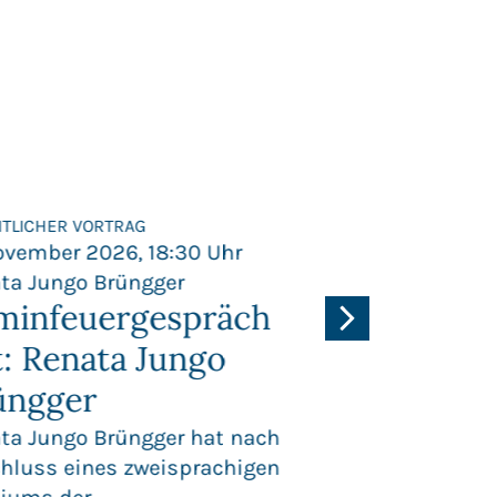
NTLICHER VORTRAG
ÖFFENTLICHER VORT
November 2026, 18:30 Uhr
17. November 20
ta Jungo Brüngger
Prof. Dr. Thomas
minfeuergespräch
Freiheit, S
t: Renata Jungo
und Europ
üngger
Integratio
Perspektiv
ta Jungo Brüngger hat nach
hluss eines zweisprachigen
Schweiz