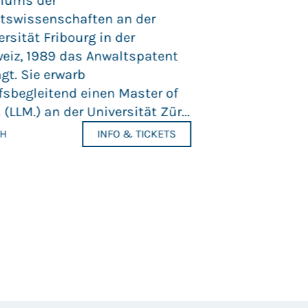
iums der
Die Schweiz steh
tswissenschaften an der
traditionellen 
ersität Fribourg in der
vor grossen Her
eiz, 1989 das Anwaltspatent
Wie kann sie ihre
ngt. Sie erwarb
Wohlstand und d
fsbegleitend einen Master of
Demokratie wah
(LLM.) an der Universität Zür...
gleichzeitig ihre
CH
INFO & TICKETS
multipolaren We
Europa ...
ZÜRICH