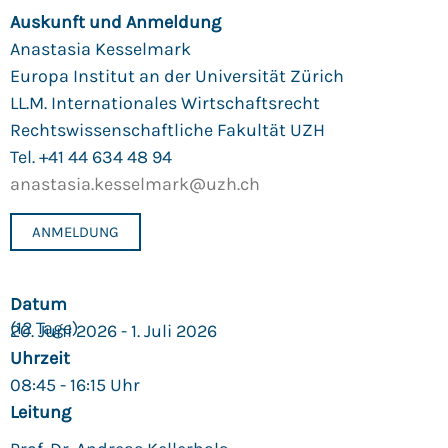
Auskunft und Anmeldung
Anastasia Kesselmark
Europa Institut an der Universität Zürich
LL.M. Internationales Wirtschaftsrecht
Rechtswissenschaftliche Fakultät UZH
Tel. +41 44 634 48 94
anastasia.kesselmark@uzh.ch
CHF
6'500.00
ANMELDUNG
Datum
(12 Tage)
20. Juni 2026 - 1. Juli 2026
Uhrzeit
08:45 - 16:15 Uhr
Leitung