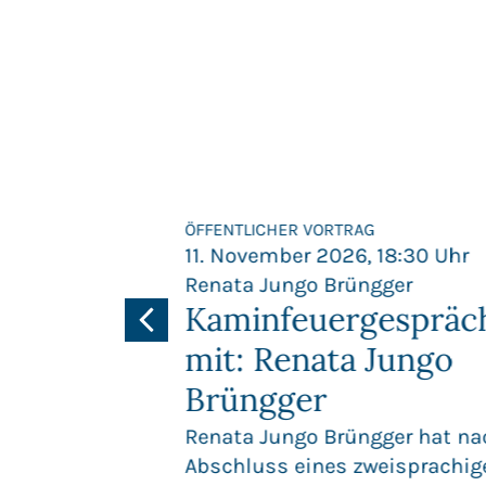
G
ÖFFENTLICHER VORTRAG
 18:30 Uhr
11. November 2026, 18:30 Uhr
ttier
Renata Jungo Brüngger
cherheit
Kaminfeuergespräc
ische
mit: Renata Jungo
Brüngger
n der
Renata Jungo Brüngger hat na
Abschluss eines zweisprachig