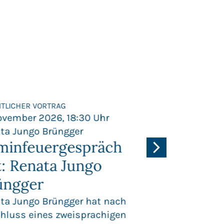
NTLICHER VORTRAG
ÖFFENTLICHER VORT
November 2026, 18:30 Uhr
17. November 20
ta Jungo Brüngger
Prof. Dr. Thomas
minfeuergespräch
Freiheit, S
t: Renata Jungo
und Europ
üngger
Integratio
Perspektiv
ta Jungo Brüngger hat nach
hluss eines zweisprachigen
Schweiz