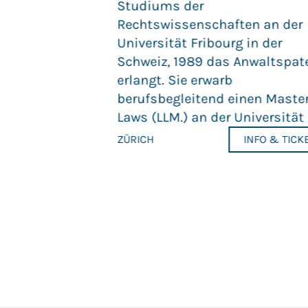
Studiums der
mit in ihrem
Rechtswissenschaften an der
atsverständnis
Universität Fribourg in der
sforderungen.
Schweiz, 1989 das Anwaltspat
reiheit, ihren
erlangt. Sie erwarb
 direkte
berufsbegleitend einen Master
n und
Laws (LLM.) an der Universität Z
cherheit in einer
ZÜRICH
INFO & TICK
mitten in
INFO & TICKETS