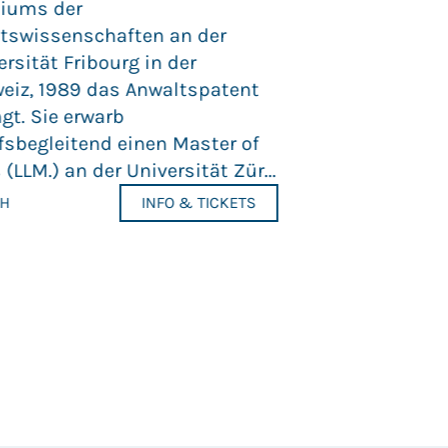
iums der
Die Schweiz steh
tswissenschaften an der
traditionellen 
ersität Fribourg in der
vor grossen Her
eiz, 1989 das Anwaltspatent
Wie kann sie ihre
ngt. Sie erwarb
Wohlstand und d
fsbegleitend einen Master of
Demokratie wah
(LLM.) an der Universität Zür...
gleichzeitig ihre
CH
INFO & TICKETS
multipolaren We
Europa ...
ZÜRICH