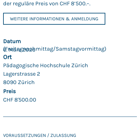
der reguläre Preis von CHF 8’500.–.
CHF
8'500.00
WEITERE INFORMATIONEN & ANMELDUNG
Datum
(Freitag­nachmittag/Samstag­vormittag)
6. März 2026
Ort
Pädagogische Hochschule Zürich
Lagerstrasse 2
8090 Zürich
Preis
CHF
8'500.00
VORAUS­SETZUNGEN / ZULASSUNG